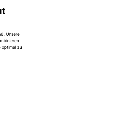
ut
aß. Unsere
mbinieren
e optimal zu