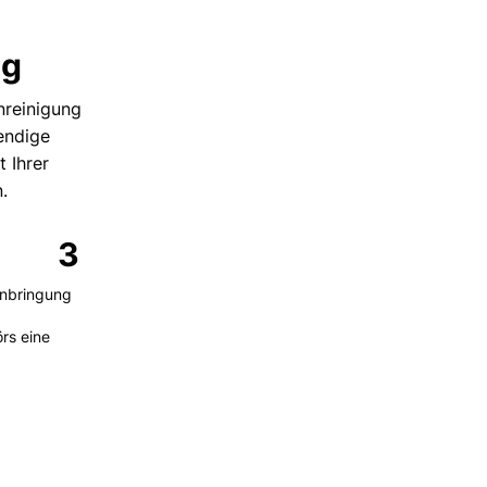
ng
nreinigung
endige
t Ihrer
.
3
nbringung
rs eine