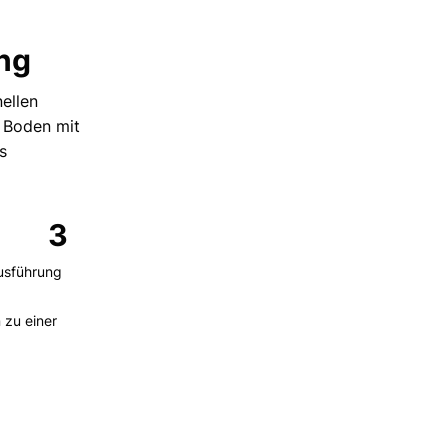
ng
ellen
n Boden mit
as
3
usführung
 zu einer