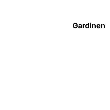
Gardinen
Entdecken Sie Gardinen, die jedes Fenster 
Perfekte Passform, exquisite Materialien un
maßgeschneidertes Design für einen beein
stilvollen Raumeindruck.